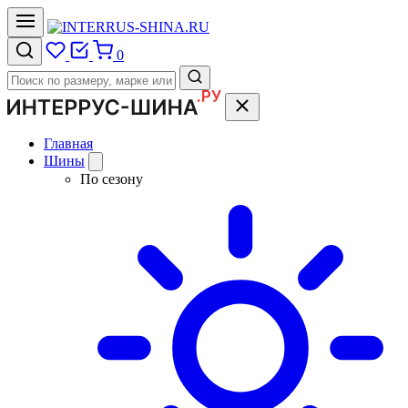
0
Главная
Шины
По сезону